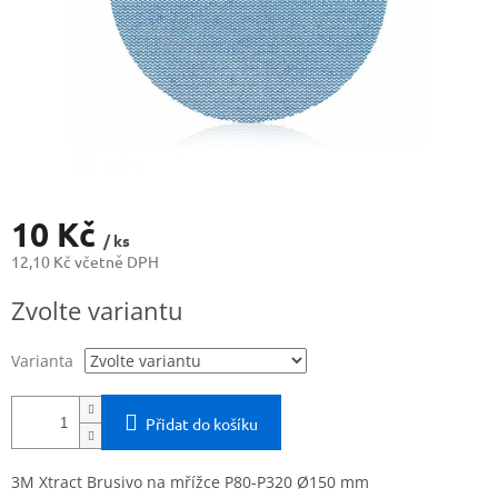
10 Kč
/ ks
12,10 Kč včetně DPH
Měrná
Zvolte variantu
cena:
Varianta
Přidat do košíku
3M Xtract Brusivo na mřížce P80-P320 Ø150 mm