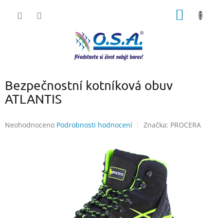
Přejít
NÁKUP
na
obsah
KOŠÍK
Bezpečnostní kotníková obuv
ATLANTIS
Průměrné
Neohodnoceno
Podrobnosti hodnocení
Značka:
PROCERA
hodnocení
produktu
je
0,0
z
5
hvězdiček.