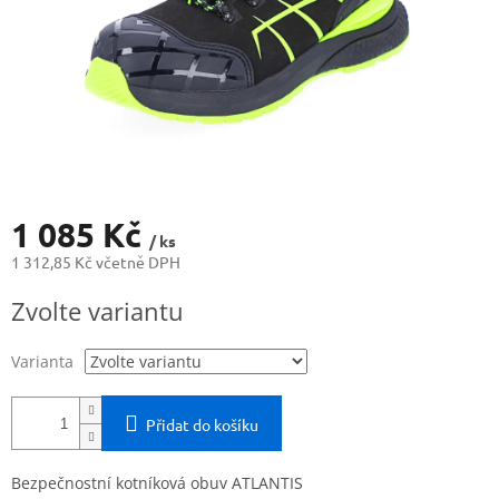
1 085 Kč
/ ks
1 312,85 Kč včetně DPH
Měrná
Zvolte variantu
cena:
Varianta
Přidat do košíku
Bezpečnostní kotníková obuv ATLANTIS