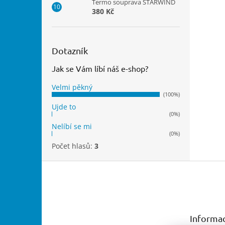
Termo souprava STARWIND
380 Kč
Dotazník
Jak se Vám líbí náš e-shop?
Velmi pěkný
(100%)
Ujde to
(0%)
Nelíbí se mi
(0%)
Počet hlasů:
3
Z
á
p
a
t
Informac
í