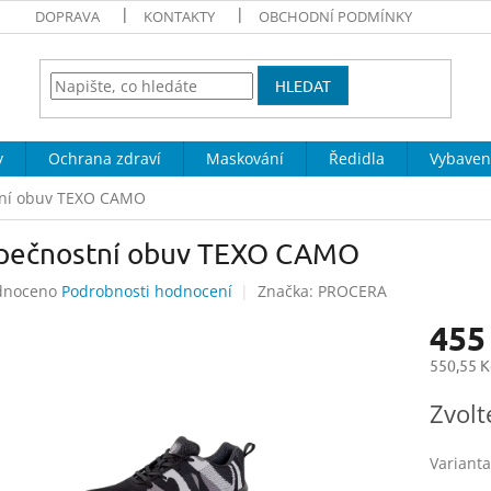
DOPRAVA
KONTAKTY
OBCHODNÍ PODMÍNKY
HLEDAT
y
Ochrana zdraví
Maskování
Ředidla
Vybaven
ní obuv TEXO CAMO
pečnostní obuv TEXO CAMO
né
dnoceno
Podrobnosti hodnocení
Značka:
PROCERA
ení
455
tu
550,55 K
Měrná
Zvolt
cena:
ek.
Varianta