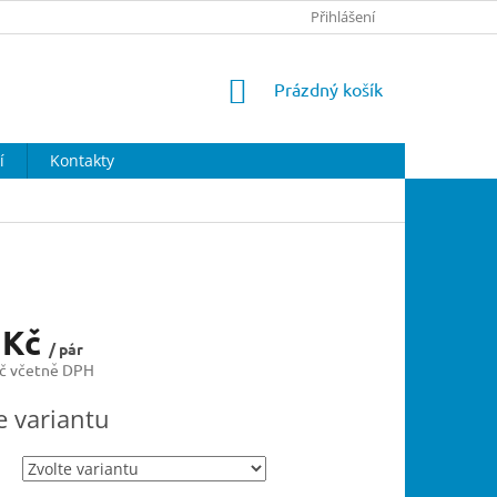
Přihlášení
NÁKUPNÍ
Prázdný košík
KOŠÍK
í
Kontakty
 Kč
/ pár
č včetně DPH
e variantu