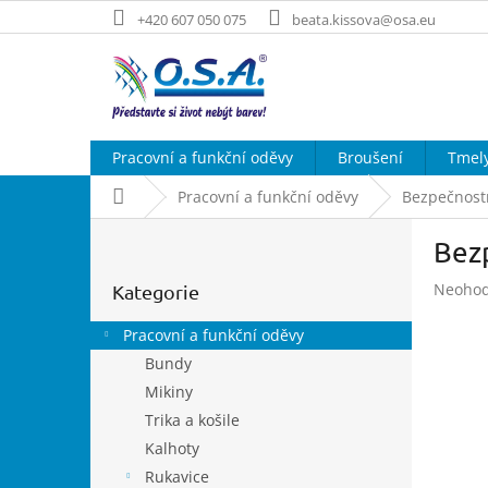
Přejít
+420 607 050 075
beata.kissova@osa.eu
na
obsah
Pracovní a funkční oděvy
Broušení
Tmel
Domů
Pracovní a funkční oděvy
Bezpečnost
P
Bez
o
Přeskočit
s
Průměr
Neoho
Kategorie
kategorie
t
hodnoc
r
produk
Pracovní a funkční oděvy
a
je
Bundy
n
0,0
Mikiny
z
n
5
í
Trika a košile
hvězdič
p
Kalhoty
a
Rukavice