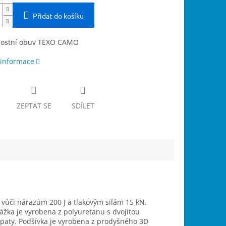
Přidat do košíku
ostní obuv TEXO CAMO
 informace
ZEPTAT SE
SDÍLET
ůči nárazům 200 J a tlakovým silám 15 kN.
rážka je vyrobena z polyuretanu s dvojitou
i paty. Podšívka je vyrobena z prodyšného 3D