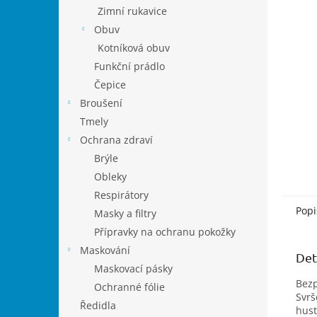
n
Zimní rukavice
e
Obuv
l
Kotníková obuv
Funkční prádlo
Čepice
Broušení
Tmely
Ochrana zdraví
Brýle
Obleky
Respirátory
Popi
Masky a filtry
Přípravky na ochranu pokožky
Maskování
Det
Maskovací pásky
Bezp
Ochranné fólie
Svrš
Ředidla
hust