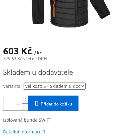
603 Kč
/ ks
729,63 Kč včetně DPH
Měrná
Skladem u dodavatele
cena:
Varianta
Přidat do košíku
Izolovaná bunda SWIFT
Detailní informace