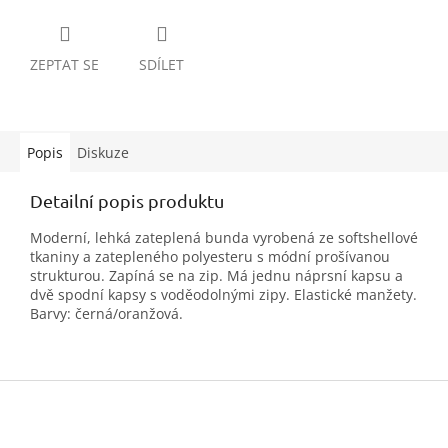
ZEPTAT SE
SDÍLET
Popis
Diskuze
Detailní popis produktu
Moderní, lehká zateplená bunda vyrobená ze softshellové
tkaniny a zatepleného polyesteru s módní prošívanou
strukturou. Zapíná se na zip. Má jednu náprsní kapsu a
dvě spodní kapsy s voděodolnými zipy. Elastické manžety.
Barvy: černá/oranžová.
Z
á
p