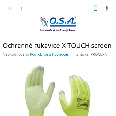
Přejít
NÁKUP
na
obsah
KOŠÍK
Ochranné rukavice X-TOUCH screen
Průměrné
Neohodnoceno
Podrobnosti hodnocení
Značka:
PROCERA
hodnocení
produktu
je
0,0
z
5
hvězdiček.