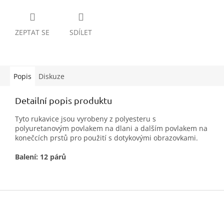
ZEPTAT SE
SDÍLET
Popis
Diskuze
Detailní popis produktu
Tyto rukavice jsou vyrobeny z polyesteru s
polyuretanovým povlakem na dlani a dalším povlakem na
konečcích prstů pro použití s ​​dotykovými obrazovkami.
Balení: 12 párů
Z
á
p