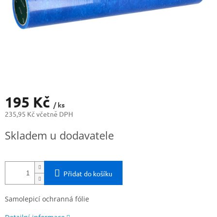
195 Kč
/ ks
235,95 Kč včetně DPH
Měrná
Skladem u dodavatele
cena:
Přidat do košíku
Samolepicí ochranná fólie