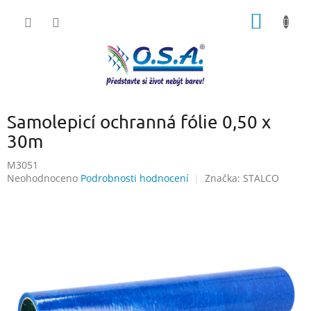
Přejít
NÁKUP
na
obsah
KOŠÍK
Samolepicí ochranná fólie 0,50 x
30m
M3051
Průměrné
Neohodnoceno
Podrobnosti hodnocení
Značka:
STALCO
hodnocení
produktu
je
0,0
z
5
hvězdiček.