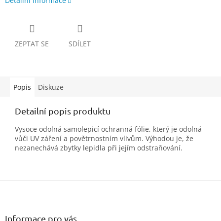
Detailní informace
ZEPTAT SE
SDÍLET
Popis
Diskuze
Detailní popis produktu
Vysoce odolná samolepicí ochranná fólie, který je odolná
vůči UV záření a povětrnostním vlivům. Výhodou je, že
nezanechává zbytky lepidla při jejím odstraňování.
Z
á
p
a
Informace pro vás