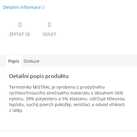
Detailní informace
ZEPTAT SE
SDÍLET
Popis
Diskuze
Detailní popis produktu
Termotriko MISTRAL je vyrobeno z prodyšného
rychleschnoucího strečového materiálu s obsahem 56%
nylonu, 39% polyesteru a 5% elastanu. Udržuje tělesnou
teplotu, suchý povrch pokožky, ventilaci a odvod vlhkosti
z látky.
Z