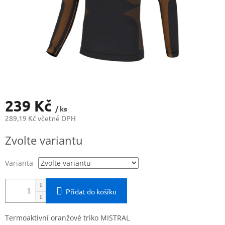
239 Kč
/ ks
289,19 Kč včetně DPH
Měrná
Zvolte variantu
cena:
Varianta
Přidat do košíku
Termoaktivní oranžové triko MISTRAL