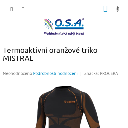
Přejít
NÁKUP
na
obsah
KOŠÍK
Termoaktivní oranžové triko
MISTRAL
Průměrné
Neohodnoceno
Podrobnosti hodnocení
Značka:
PROCERA
hodnocení
produktu
je
0,0
z
5
hvězdiček.